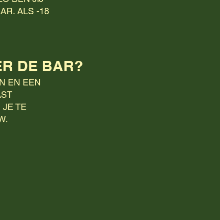
R. ALS -18
ER DE BAR?
JN EN EEN
AST
 JE TE
W.