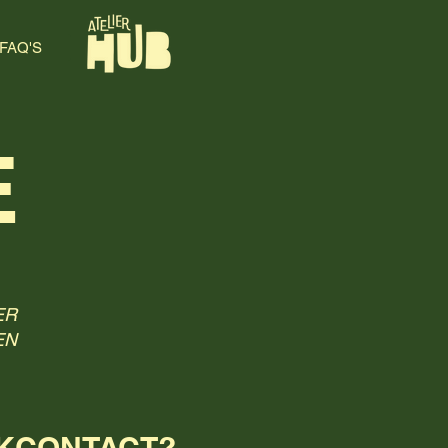
FAQ'S
E
ER
EN
NKCONTACT?