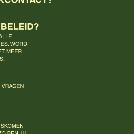
GBELEID?
ALLE
JES. WORD
IET MEER
S.
N VRAGEN
NGSKOMEN
O BEN JIJ