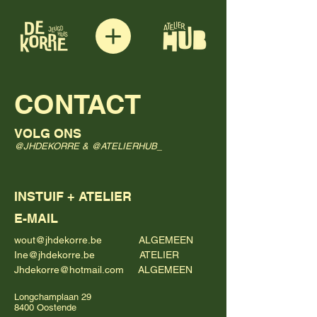
CONTACT
VOLG ONS
@JHDEKORRE & @ATELIERHUB_
INSTUIF + ATELIER
E-MAIL
wout@jhdekorre.be
ALGEMEEN
Ine@jhdekorre.be
ATELIER
Jhdekorre@hotmail.com
ALGEMEEN
Longchamplaan 29
8400 Oostende