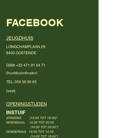
FACEBOOK
JEUGDHUIS
LONGCHAMPLAAN 29
8400 OOSTENDE
GSM:
+32 471 91 04 71
(
hoofdcoördinator)
TEL:
059 50 90 65
(vast)
OPENINGSTIJDEN
INSTUIF
(DINSDAG (14:00 TOT 18:00)*
WOENSDAG 14:00 TOT 20:00
(14:00 TOT 20:00*)
DONDERDAG 12:00 TOT 14:00
(14:00 TOT 18:00*)