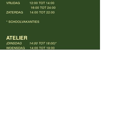
VRIJDAG 12:00 TOT 14:00
16:00 TOT 24:00
ZATERDAG 14:00 TOT 22:00
* SCHOOLVAKANTIES
ATELIER
(DINSDAG 14:00 TOT 18:00)*
WOENSDAG 14:00 TOT 19:00
DONDERDAG 16:00 TOT 19:00
(
14:00 TOT 18:00*)
VRIJDAG 16:00 TOT 21:00
* SCHOOLVAKANTIES
ACTIVITEITEN KALENDER ONTVANGEN?
E-mail
ABONNEREN