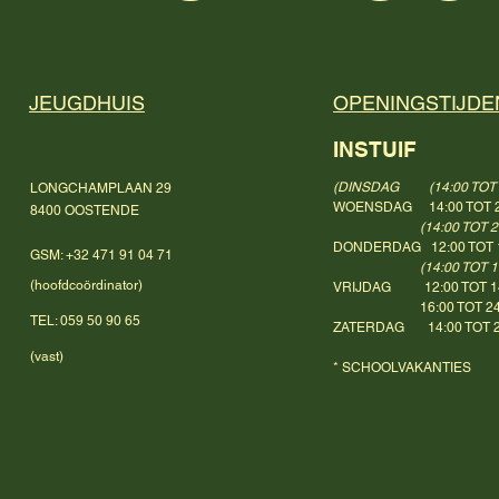
JEUGDHUIS
OPENINGSTIJDE
INSTUIF
(DINSDAG (14:00 TOT 1
LONGCHAMPLAAN 29
WOENSDAG 14:00 TOT 2
8400 OOSTENDE
(14:00 TOT 2
DONDERDAG 12:00 TOT 
GSM: +32 471 91 04 71
(14:00 TOT 18:
(
hoofdcoördinator)
VRIJDAG 12:00 TOT 1
16:00 TOT 24:
TEL: 059 50 90 65
ZATERDAG 14:00 TOT 2
(vast)
* SCHOOLVAKANTIES