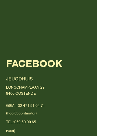
FACEBOOK
JEUGDHUIS
LONGCHAMPLAAN 29
8400 OOSTENDE
GSM:
+32 471 91 04 71
(
hoofdcoördinator)
TEL:
059 50 90 65
(vast)